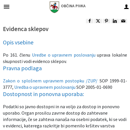
OBČINA
PIVKA
Za pričetek iskanja kliknite na puščico >
Župan in podžupani občine
Gospodarske javne službe
Obvestila in objave
Občinska uprava
Organi občine
Občinski svet
O občini
Turizem
Lokalno
Evidenca sklepov
Vizitka občine
Župan in podžupani občine
Predstavitev
Naloge in pristojnosti
Imenik zaposlenih
Oskrba s pitno vodo
Občinske novice in objave
Park vojaške zgodovine
Pomembne številke
Opis vsebine
Predstavitev občine
Občinski svet
Člani občinskega sveta
Naloge in pristojnosti
Odvajanje in čiščenje odpadnih voda
Dogodki in prireditve
Dina Pivka
Javni zavodi in podjetja
Po 161. členu
Uredbe o upravnem poslovanju
uprava lokalne
skupnosti vodi evidenco sklepov.
Vaške in trška skupnost
Nadzorni odbor
Seje občinskega sveta
Organigram zaposlenih
Zbiranje odpadkov
Zapore cest
Pivška jezera
Društva in združenja
Pravna podlaga
Častni občani, prejemniki priznanj
Občinska volilna komisija
Komisije in odbori
Vloge in obrazci
Javni razpisi in objave
Ekomuzej
Gospodarski subjekti
Zakon o splošnem upravnem postopku /ZUP/
SOP 1999-01-
3777,
Uredba o upravnem poslovanju
SOP 2005-01-0690
Dostopnost in ponovna uporaba:
Varstvo osebnih podatkov
Lokalne volitve
Integriteta in preprečevanje korupcije
Gospodarske javne službe
Projekti in investicije
Krajinski park
Turizem - znamenitosti
Podatki so javno dostopni in na voljo za dostop in ponovno
Informacije javnega značaja
Civilna zaščita in gasilstvo
Občinski predpisi
Nasvet za izlet
Seznam defibrilatorjev
uporabo. Organ prosilcu zavrne dostop do zahtevane
informacije, če se zahteva nanaša na osebni podatek, ki se vodi
Predšolska vzgoja
v evidenci, katerega razkritje bi pomenilo kršitev varstva