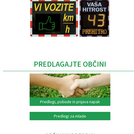
Caption
PREDLAGAJTE OBČINI
Predlogi, pobude in prijava napak
Predlogi za mlade