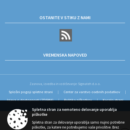
OSTANITE V STIKU Z NAMI
VREMENSKA NAPOVED
Zasnova, izvedba in vzdrževanje: Sigmateh d.o.o.
Splošni pogoji spletne strani
Center za varstvo osebnih podatkov
|
|
Izjava o dostopnosti (ZDSMA)
Politika piškotkov
Kazalo strani
|
|
Spletna stran za nemoteno delovanje uporablja
piškotke
Spletna stran za delovanje uporablja samo nujno potrebne
piškotke, za katere ne potrebujemo vaše privolitve. Brez