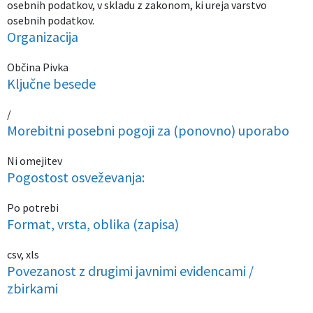
osebnih podatkov, v skladu z zakonom, ki ureja varstvo
osebnih podatkov.
Izobraževanje
Organizacija
Kultura, šport in turizem
Občina Pivka
Ključne besede
Sociala in zdravstvo
/
Skupna občinska uprava
Morebitni posebni pogoji za (ponovno) uporabo
Ni omejitev
Pogostost osveževanja:
Po potrebi
Format, vrsta, oblika (zapisa)
csv, xls
Povezanost z drugimi javnimi evidencami /
zbirkami