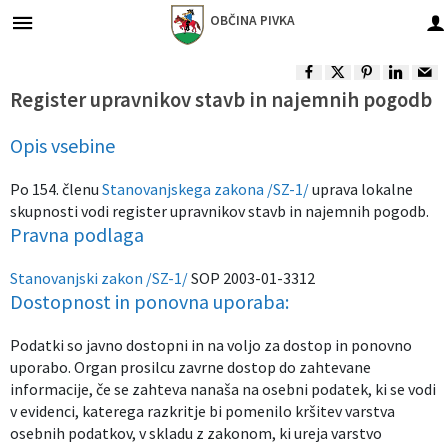
OBČINA
PIVKA
Za pričetek iskanja kliknite na puščico >
Župan in podžupani občine
Gospodarske javne službe
Obvestila in objave
Občinska uprava
Organi občine
Občinski svet
O občini
Turizem
Lokalno
Register upravnikov stavb in najemnih pogodb
Vizitka občine
Župan in podžupani občine
Predstavitev
Naloge in pristojnosti
Imenik zaposlenih
Oskrba s pitno vodo
Občinske novice in objave
Park vojaške zgodovine
Pomembne številke
Opis vsebine
Predstavitev občine
Občinski svet
Člani občinskega sveta
Naloge in pristojnosti
Odvajanje in čiščenje odpadnih voda
Dogodki in prireditve
Dina Pivka
Javni zavodi in podjetja
Po 154. členu
Stanovanjskega zakona /SZ-1/
uprava lokalne
skupnosti vodi register upravnikov stavb in najemnih pogodb.
Vaške in trška skupnost
Nadzorni odbor
Seje občinskega sveta
Organigram zaposlenih
Zbiranje odpadkov
Zapore cest
Pivška jezera
Društva in združenja
Pravna podlaga
Častni občani, prejemniki priznanj
Občinska volilna komisija
Komisije in odbori
Vloge in obrazci
Javni razpisi in objave
Ekomuzej
Gospodarski subjekti
Stanovanjski zakon /SZ-1/
SOP 2003-01-3312
Dostopnost in ponovna uporaba:
Varstvo osebnih podatkov
Lokalne volitve
Integriteta in preprečevanje korupcije
Gospodarske javne službe
Projekti in investicije
Krajinski park
Turizem - znamenitosti
Podatki so javno dostopni in na voljo za dostop in ponovno
uporabo. Organ prosilcu zavrne dostop do zahtevane
Informacije javnega značaja
Civilna zaščita in gasilstvo
Občinski predpisi
Nasvet za izlet
Seznam defibrilatorjev
informacije, če se zahteva nanaša na osebni podatek, ki se vodi
v evidenci, katerega razkritje bi pomenilo kršitev varstva
Predšolska vzgoja
osebnih podatkov, v skladu z zakonom, ki ureja varstvo