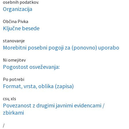
osebnih podatkov.
Organizacija
Izobraževanje
Občina Pivka
Kultura, šport in turizem
Ključne besede
Sociala in zdravstvo
stanovanje
Morebitni posebni pogoji za (ponovno) uporabo
Skupna občinska uprava
Ni omejitev
Pogostost osveževanja:
Po potrebi
Format, vrsta, oblika (zapisa)
csv, xls
Povezanost z drugimi javnimi evidencami /
zbirkami
/