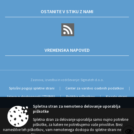
OSTANITE V STIKU Z NAMI
VREMENSKA NAPOVED
Zasnova, izvedba in vzdrževanje: Sigmateh d.o.o.
Splošni pogoji spletne strani
Center za varstvo osebnih podatkov
|
|
Izjava o dostopnosti (ZDSMA)
Politika piškotkov
Kazalo strani
|
|
Spletna stran za nemoteno delovanje uporablja
piškotke
Spletna stran za delovanje uporablja samo nujno potrebne
piškotke, za katere ne potrebujemo vaše privolitve. Brez
namestitve teh piškotkov, vam nemotenega dostopa do spletne strani ne