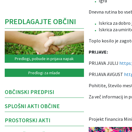
Igra
Dnevna rutina bo vse
PREDLAGAJTE OBČINI
Iskrica za dobro 
Iskrica za umirit
Toplo kosilo je zagot
PRIJAVE:
Predlogi, pobude in prijava napak
PRIJAVA JULIJ
https
Predlogi za mlade
PRIJAVA AVGUST
htt
Pohitite, število mes
OBČINSKI PREDPISI
Za več informacij in p
SPLOŠNI AKTI OBČINE
Projekt financira Min
PROSTORSKI AKTI