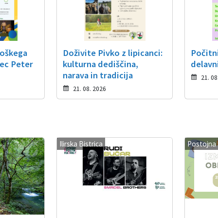
roškega
Doživite Pivko z lipicanci:
Počitn
ec Peter
kulturna dediščina,
delavn
narava in tradicija
21. 08
21. 08. 2026
Ilirska Bistrica
Postojna