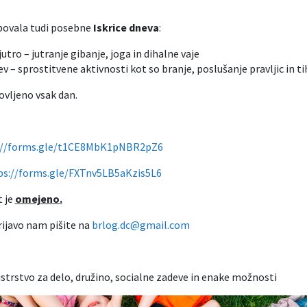
bovala tudi posebne
Iskrice dneva
:
jutro – jutranje gibanje, joga in dihalne vaje
ev – sprostitvene aktivnosti kot so branje, poslušanje pravljic in ti
ovljeno vsak dan.
://forms.gle/t1CE8MbK1pNBR2pZ6
ps://forms.gle/FXTnv5LB5aKzis5L6
t je
omejeno.
rijavo nam pišite na
brlog.dc@gmail.com
istrstvo za delo, družino, socialne zadeve in enake možnosti