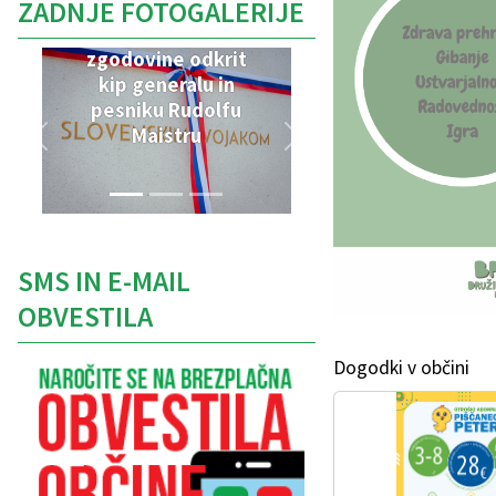
ZADNJE FOTOGALERIJE
V Parku vojaške
zgodovine odkrit
kip generalu in
pesniku Rudolfu
Maistru
SMS IN E-MAIL
OBVESTILA
Dogodki v občini