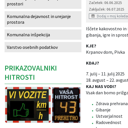
Začetek: 06.06.2025
prostori
Izobraževanje
Zaključek: 06.07.2025
Komunalna dejavnost in urejanje
Dodaj v moj koleda
prostora
Kultura, šport in turizem
Iščete kakovostno in 
Komunalna inšpekcija
gibanja, igre in sprost
Sociala in zdravstvo
KJE?
Varstvo osebnih podatkov
Skupna občinska uprava
Krpanov dom, Pivka
KDAJ?
PRIKAZOVALNIKI
7. julij – 11. julij 2025
HITROSTI
18. avgust – 22. avgus
KAJ NAS VODI?
Vsak dan bomo prižgal
Zdrava prehrana
Gibanje
Ustvarjalnost
Radovednost
Caption