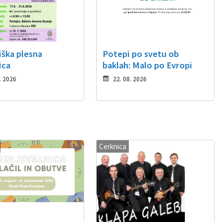
iška plesna
Potepi po svetu ob
ica
baklah: Malo po Evropi
. 2026
22. 08. 2026
Cerknica