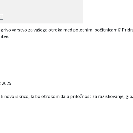
r
igrivo varstvo za vašega otroka med poletnimi počitnicami? Pridru
itve.
t 2025
i novo iskrico, ki bo otrokom dala priložnost za raziskovanje, giba