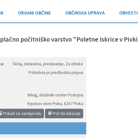
NI
ORGANI OBČINE
OBČINSKA UPRAVA
OBVESTI
lačno počitniško varstvo "Poletne iskrice v Pivk
a:
Tečaj, delavnica, predavanje, Za otroke
Potrebna je predhodna prijava
Brlog, družinski center Postojna
Krpanov dom Pivka
,
6257 Pivka
Prikaži na zemljevidu
Pot do lokacije