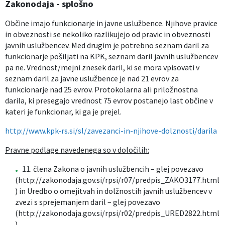
Zakonodaja - splošno
Občine imajo funkcionarje in javne uslužbence. Njihove pravice
in obveznosti se nekoliko razlikujejo od pravic in obveznosti
javnih uslužbencev. Med drugim je potrebno seznam daril za
funkcionarje pošiljati na KPK, seznam daril javnih uslužbencev
pa ne. Vrednost/mejni znesek daril, ki se mora vpisovati v
seznam daril za javne uslužbence je nad 21 evrov za
funkcionarje nad 25 evrov. Protokolarna ali priložnostna
darila, ki presegajo vrednost 75 evrov postanejo last občine v
kateri je funkcionar, ki ga je prejel.
http://www.kpk-rs.si/sl/zavezanci-in-njihove-dolznosti/darila
Pravne podlage navedenega so v določilih:
11. člena Zakona o javnih uslužbencih – glej povezavo
(http://zakonodaja.gov.si/rpsi/r07/predpis_ZAKO3177.html
) in Uredbo o omejitvah in dolžnostih javnih uslužbencev v
zvezi s sprejemanjem daril – glej povezavo
(http://zakonodaja.gov.si/rpsi/r02/predpis_URED2822.html
)