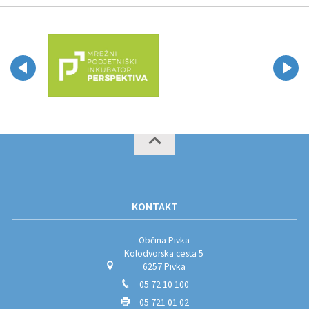
KONTAKT
Občina Pivka
Kolodvorska cesta 5
6257 Pivka
05 72 10 100
05 721 01 02