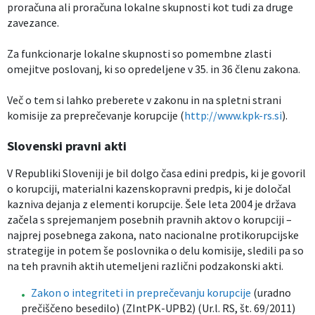
proračuna ali proračuna lokalne skupnosti kot tudi za druge
Izobraževanje
zavezance.
Za funkcionarje lokalne skupnosti so pomembne zlasti
Kultura, šport in turizem
omejitve poslovanj, ki so opredeljene v 35. in 36 členu zakona.
Sociala in zdravstvo
Več o tem si lahko preberete v zakonu in na spletni strani
komisije za preprečevanje korupcije (
http://www.kpk-rs.si
).
Skupna občinska uprava
Slovenski pravni akti
V Republiki Sloveniji je bil dolgo časa edini predpis, ki je govoril
o korupciji, materialni kazenskopravni predpis, ki je določal
kazniva dejanja z elementi korupcije. Šele leta 2004 je država
začela s sprejemanjem posebnih pravnih aktov o korupciji –
najprej posebnega zakona, nato nacionalne protikorupcijske
strategije in potem še poslovnika o delu komisije, sledili pa so
na teh pravnih aktih utemeljeni različni podzakonski akti.
Zakon o integriteti in preprečevanju korupcije
(uradno
prečiščeno besedilo) (ZIntPK-UPB2) (Ur.l. RS, št. 69/2011)