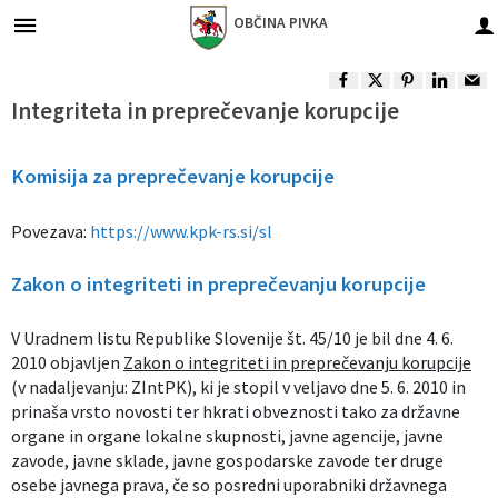
OBČINA
PIVKA
Za pričetek iskanja kliknite na puščico >
Župan in podžupani občine
Gospodarske javne službe
Obvestila in objave
Občinska uprava
Organi občine
Občinski svet
O občini
Turizem
Lokalno
Integriteta in preprečevanje korupcije
Vizitka občine
Župan in podžupani občine
Predstavitev
Naloge in pristojnosti
Imenik zaposlenih
Oskrba s pitno vodo
Občinske novice in objave
Park vojaške zgodovine
Pomembne številke
Komisija za preprečevanje korupcije
Predstavitev občine
Občinski svet
Člani občinskega sveta
Naloge in pristojnosti
Odvajanje in čiščenje odpadnih voda
Dogodki in prireditve
Dina Pivka
Javni zavodi in podjetja
Povezava:
https://www.kpk-rs.si/sl
Vaške in trška skupnost
Nadzorni odbor
Seje občinskega sveta
Organigram zaposlenih
Zbiranje odpadkov
Zapore cest
Pivška jezera
Društva in združenja
Zakon o integriteti in preprečevanju korupcije
Častni občani, prejemniki priznanj
Občinska volilna komisija
Komisije in odbori
Vloge in obrazci
Javni razpisi in objave
Ekomuzej
Gospodarski subjekti
V Uradnem listu Republike Slovenije št. 45/10 je bil dne 4. 6.
2010 objavljen
Zakon o integriteti in preprečevanju korupcije
Varstvo osebnih podatkov
Lokalne volitve
Integriteta in preprečevanje korupcije
Gospodarske javne službe
Projekti in investicije
Krajinski park
Turizem - znamenitosti
(v nadaljevanju: ZIntPK), ki je stopil v veljavo dne 5. 6. 2010 in
prinaša vrsto novosti ter hkrati obveznosti tako za državne
Informacije javnega značaja
Civilna zaščita in gasilstvo
Občinski predpisi
Nasvet za izlet
Seznam defibrilatorjev
organe in organe lokalne skupnosti, javne agencije, javne
zavode, javne sklade, javne gospodarske zavode ter druge
Predšolska vzgoja
osebe javnega prava, če so posredni uporabniki državnega