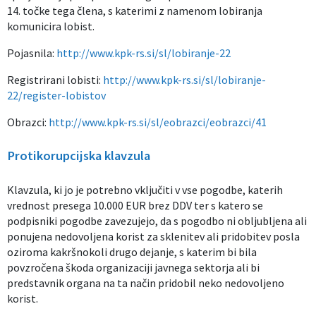
14. točke tega člena, s katerimi z namenom lobiranja
komunicira lobist.
Pojasnila:
http://www.kpk-rs.si/sl/lobiranje-22
Registrirani lobisti:
http://www.kpk-rs.si/sl/lobiranje-
22/register-lobistov
Obrazci:
http://www.kpk-rs.si/sl/eobrazci/eobrazci/41
Protikorupcijska klavzula
Klavzula, ki jo je potrebno vključiti v vse pogodbe, katerih
vrednost presega 10.000 EUR brez DDV ter s katero se
podpisniki pogodbe zavezujejo, da s pogodbo ni obljubljena ali
ponujena nedovoljena korist za sklenitev ali pridobitev posla
oziroma kakršnokoli drugo dejanje, s katerim bi bila
povzročena škoda organizaciji javnega sektorja ali bi
predstavnik organa na ta način pridobil neko nedovoljeno
korist.