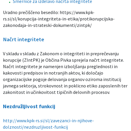
Smernice za izdelavo načrta integritete
Uradno prečiščeno besedilo:
https://www.kpk-
rs.si/sl/korupcija-integriteta-in-etika/protikorupcijska-
zakonodaja-in-strateski-dokumenti/zintpk/
Načrt integritete
V skladu v skladu z Zakonom o integriteti in preprečevanju
korupcije (ZIntPK) je Občina Pivka sprejela načrt integritete.
Načrt integritete je namenjen izboljšanju preglednosti in
kakovosti predpisov in notranjih aktov, ki določajo
organizacijske pogoje delovanja organov oziroma institucij
javnega sektorja, strokovnost in poklicno etiko zaposlenih ter
zakonitost in učinkovitost tipičnih delovnih procesov.
Nezdružljivost funkcij
http://www.kpk-rs.si/sl/zavezanci-in-njihove-
dolznosti/nezdruzljivost-funkcij