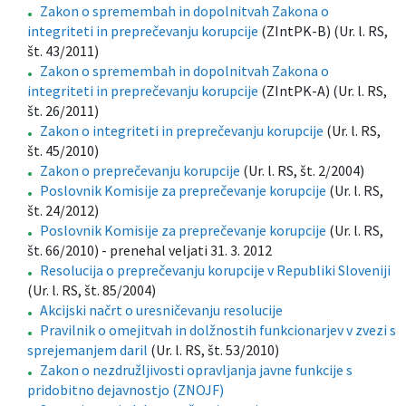
Zakon o spremembah in dopolnitvah Zakona o
integriteti in preprečevanju korupcije
(ZIntPK-B) (Ur. l. RS,
št. 43/2011)
Zakon o spremembah in dopolnitvah Zakona o
integriteti in preprečevanju korupcije
(ZIntPK-A) (Ur. l. RS,
št. 26/2011)
Zakon o integriteti in preprečevanju korupcije
(Ur. l. RS,
št. 45/2010)
Zakon o preprečevanju korupcije
(Ur. l. RS, št. 2/2004)
Poslovnik Komisije za preprečevanje korupcije
(Ur. l. RS,
št. 24/2012)
Poslovnik Komisije za preprečevanje korupcije
(Ur. l. RS,
št. 66/2010) - prenehal veljati 31. 3. 2012
Resolucija o preprečevanju korupcije v Republiki Sloveniji
(Ur. l. RS, št. 85/2004)
Akcijski načrt o uresničevanju resolucije
Pravilnik o omejitvah in dolžnostih funkcionarjev v zvezi s
sprejemanjem daril
(Ur. l. RS, št. 53/2010)
Zakon o nezdružljivosti opravljanja javne funkcije s
pridobitno dejavnostjo (ZNOJF)