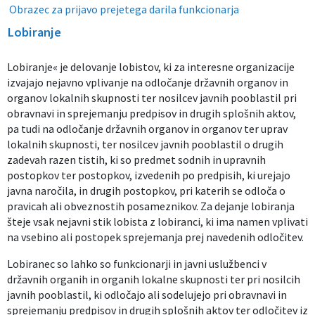
Obrazec za prijavo prejetega darila funkcionarja
Lobiranje
Lobiranje« je delovanje lobistov, ki za interesne organizacije
izvajajo nejavno vplivanje na odločanje državnih organov in
organov lokalnih skupnosti ter nosilcev javnih pooblastil pri
obravnavi in sprejemanju predpisov in drugih splošnih aktov,
pa tudi na odločanje državnih organov in organov ter uprav
lokalnih skupnosti, ter nosilcev javnih pooblastil o drugih
zadevah razen tistih, ki so predmet sodnih in upravnih
postopkov ter postopkov, izvedenih po predpisih, ki urejajo
javna naročila, in drugih postopkov, pri katerih se odloča o
pravicah ali obveznostih posameznikov. Za dejanje lobiranja
šteje vsak nejavni stik lobista z lobiranci, ki ima namen vplivati
na vsebino ali postopek sprejemanja prej navedenih odločitev.
Lobiranec so lahko so funkcionarji in javni uslužbenci v
državnih organih in organih lokalne skupnosti ter pri nosilcih
javnih pooblastil, ki odločajo ali sodelujejo pri obravnavi in
sprejemanju predpisov in drugih splošnih aktov ter odločitev iz