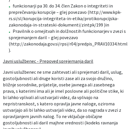
funkcionarji pa 30. do 34. člen Zakon o integriteti in
preprečevanju korupcije – glej povezavo (http://www.kpk-
rs.si/sl/korupcija-integriteta-in-etika/protikorupcijska-
zakonodaja-in-strateski-dokumenti/zintpk/199 )in
Pravilnik o omejitvah in dolžnostih funkcionarjev v zvezi s
sprejemanjem daril – glej povezavo
(http://zakonodaja.gov.si/rpsi/r04/predpis_PRAV10334.html
).
Javni uslužbenec - Prepoved sprejemanja daril
Javni uslužbenec ne sme zahtevati ali sprejemati daril, uslug,
gostoljubnosti ali druge koristi zase ali za svojo družino,
bližnje sorodnike, prijatelje, osebe javnega ali zasebnega
prava, s katerimi ima ali je imel poslovne ali politične stike, ki
bi lahko vplivali ali ustvarjali videz, da vplivajo na
nepristranskost, s katero opravlja javne naloge, oziroma
ustvarjajo ali bi lahko ustvarjali videz, da so nagrada v zvezi z
opravljanjem javnih nalog. To ne vključuje običajne
gostoljubnosti ali daril majhne vrednosti (kodeks ravnanja