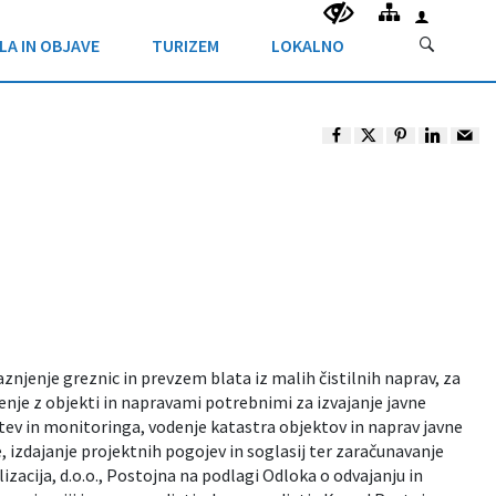
LA IN OBJAVE
TURIZEM
LOKALNO
znjenje greznic in prevzem blata iz malih čistilnih naprav, za
jenje z objekti in napravami potrebnimi za izvajanje javne
itev in monitoringa, vodenje katastra objektov in naprav javne
, izdajanje projektnih pogojev in soglasij ter zaračunavanje
zacija, d.o.o., Postojna
na podlagi Odloka o odvajanju in