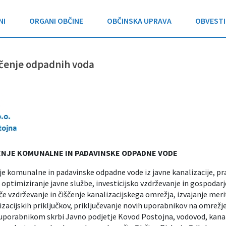
NI
ORGANI OBČINE
OBČINSKA UPRAVA
OBVESTI
ščenje odpadnih voda
ENJE KOMUNALNE IN PADAVINSKE ODPADNE VODE
nje komunalne in padavinske odpadne vode iz javne kanalizacije, pra
n optimiziranje javne službe, investicijsko vzdrževanje in gospodar
če vzdrževanje in čiščenje kanalizacijskega omrežja, izvajanje mer
izacijskih priključkov, priključevanje novih uporabnikov na omrežje
 uporabnikom skrbi Javno podjetje Kovod Postojna, vodovod, kanali