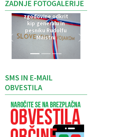
ZADNJE FOTOGALERIJE
V Parku vojaške
zgodovine odkrit
kip generalu in
pesniku Rudolfu
Maistru
SMS IN E-MAIL
OBVESTILA