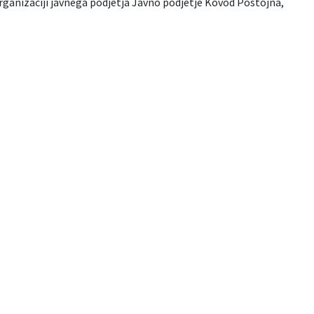
ganizaciji javnega podjetja Javno podjetje Kovod Postojna,