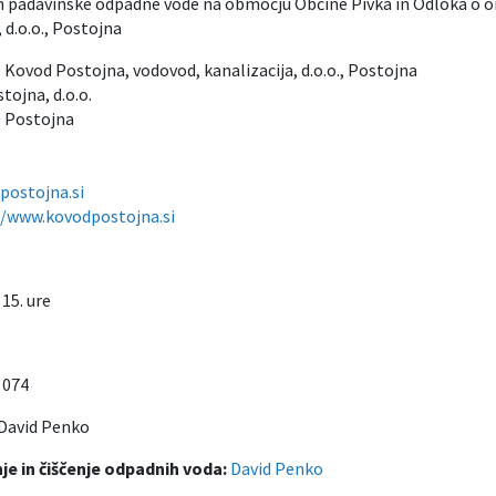
n padavinske odpadne vode na območju Občine Pivka in Odloka o or
 d.o.o., Postojna
Kovod Postojna, vodovod, kanalizacija, d.o.o., Postojna
ojna, d.o.o.
0 Postojna
ostojna.si
//www.kovodpostojna.si
 15. ure
 074
David Penko
e in čiščenje odpadnih voda:
David Penko