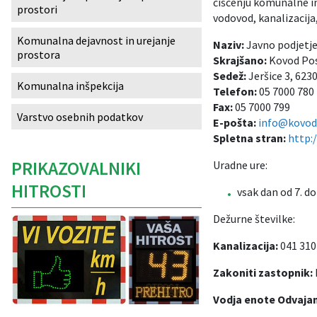
čiščenju komunalne i
prostori
vodovod, kanalizacija,
Izobraževanje
Komunalna dejavnost in urejanje
Naziv:
Javno podjetje 
prostora
Kultura, šport in turizem
Skrajšano:
Kovod Post
Sedež:
Jeršice 3, 623
Komunalna inšpekcija
Sociala in zdravstvo
Telefon:
05 7000 780
Fax:
05 7000 799
Varstvo osebnih podatkov
E-pošta:
info@kovodp
Skupna občinska uprava
Spletna stran:
http:
PRIKAZOVALNIKI
Uradne ure:
HITROSTI
vsak dan od 7. do
Dežurne številke:
Kanalizacija:
041 310
Zakoniti zastopnik:
Vodja enote Odvajanj
Caption