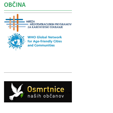
OBČINA
Caption
Caption