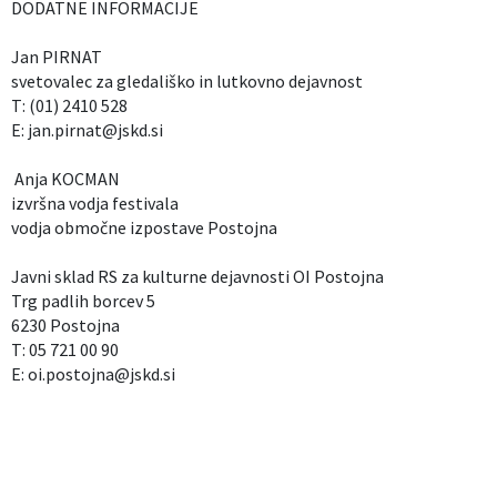
DODATNE INFORMACIJE
Jan PIRNAT
svetovalec za gledališko in lutkovno dejavnost
T: (01) 2410 528
E: jan.pirnat@jskd.si
Anja KOCMAN
izvršna vodja festivala
vodja območne izpostave Postojna
Javni sklad RS za kulturne dejavnosti OI Postojna
Trg padlih borcev 5
6230 Postojna
T: 05 721 00 90
E: oi.postojna@jskd.si