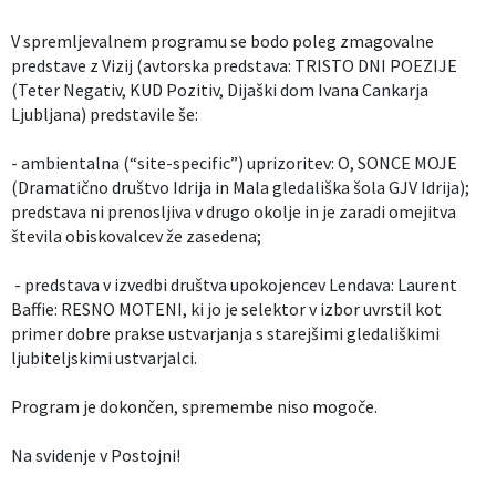
V spremljevalnem programu se bodo poleg zmagovalne
predstave z Vizij (avtorska predstava: TRISTO DNI POEZIJE
(Teter Negativ, KUD Pozitiv, Dijaški dom Ivana Cankarja
Ljubljana) predstavile še:
- ambientalna (“site-specific”) uprizoritev: O, SONCE MOJE
(Dramatično društvo Idrija in Mala gledališka šola GJV Idrija);
predstava ni prenosljiva v drugo okolje in je zaradi omejitva
števila obiskovalcev že zasedena;
- predstava v izvedbi društva upokojencev Lendava: Laurent
Baffie: RESNO MOTENI, ki jo je selektor v izbor uvrstil kot
primer dobre prakse ustvarjanja s starejšimi gledališkimi
ljubiteljskimi ustvarjalci.
Program je dokončen, spremembe niso mogoče.
Na svidenje v Postojni!