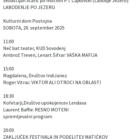
Sebastijan Starič po motivih P. I. Čajkovski (Labodje Jezero):
LABODENJE PO JEZERU
Kulturni dom Postojna
SOBOTA, 20. september 2025
11:00
Neč bat teater, KUD Sovodenj
Ambrož Treven, Lenart Šifrar: VAŠKA MAFIJA
15:00
Magdalena, Društvo IndiJanez
Roger Vitrac: VIKTOR ALI OTROCI NA OBLASTI
18:30
Kofetarji,Društvo upokojencev Lendava
Laurent Baffie: RESNO MOTENI
spremljevalni program
20:00
ZAKLJUČEK FESTIVALA IN PODELITEV MATIČKOV