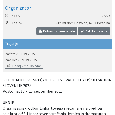
Organizator
Izobraževanje
Naziv:
JSKD
Kultura, šport in turizem
Naslov:
Kulturni dom Postojna
,
6230 Postojna
Prikaži na zemljevidu
Pot do lokacije
Sociala in zdravstvo
Trajanje
Skupna občinska uprava
Začetek: 18.09.2025
Zaključek: 20.09.2025
Dodaj v moj koledar
63. LINHARTOVO SREČANJE – FESTIVAL GLEDALIŠKIH SKUPIN
SLOVENIJE 2025
Postojna, 18. - 20. september 2025
URNIK
Organizacijski odbor Linhartovega srečanja je na predlog
selektorja 63. Linhartovega srečanja, igralca in dramaturga