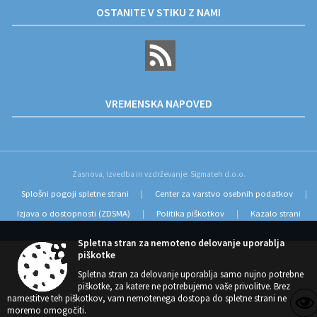
OSTANITE V STIKU Z NAMI
VREMENSKA NAPOVED
Zasnova, izvedba in vzdrževanje: Sigmateh d.o.o.
Splošni pogoji spletne strani
Center za varstvo osebnih podatkov
|
|
Izjava o dostopnosti (ZDSMA)
Politika piškotkov
Kazalo strani
|
|
Spletna stran za nemoteno delovanje uporablja
piškotke
Spletna stran za delovanje uporablja samo nujno potrebne
piškotke, za katere ne potrebujemo vaše privolitve. Brez
namestitve teh piškotkov, vam nemotenega dostopa do spletne strani ne
moremo omogočiti.