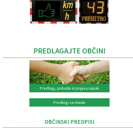
Caption
PREDLAGAJTE OBČINI
Predlogi, pobude in prijava napak
Predlogi za mlade
OBČINSKI PREDPISI