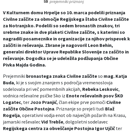
prejemniki priznanj
Izobraževanje
V Kulturnem domu Hrpelje so 10. marca podelili priznanja
Civilne zaščite za območje
Regijskega štaba Civilne zaščite
Kultura, šport in turizem
za Notranjsko
. Podelili so sedem
bronastih znakov
, tri
srebrne znake
in dve
plaketi Civilne zaščite
, s katerimi so
Sociala in zdravstvo
nagradili posameznike in organizacije za njihov prispevek k
zaščiti in reševanju. Zbrane je nagovoril Leon Behin,
generalni direktor Uprave Republike Slovenije za zaščito in
Skupna občinska uprava
reševanje. Dogodka se je udeležila podžupanja Občine
Pivka Majda Godina.
Prejemniki
bronastega znaka Civilne zaščite
so
mag. Katja
Buda
, ki je s svojim znanjem s področja vremenoslovja
sodelovala pri več pomembnih akcijah,
Rebeka Leskovic
,
vodnica reševalne psičke Sko iz
Enote reševalnih psov ŠKD
Logatec
, ter
Jozo Pranjić
, član ekipe prve pomoči
Civilne
zaščite Občine Postojna
. Priznanje so prejeli tudi
Blaž
Rogelja
, operativni vodja enot ob največjih požarih na Krasu,
jamarski reševalec
Vid Trebše
, dolgoletni sodelavec
Regijskega centra za obveščanje Postojna
Igor Ujčič
ter