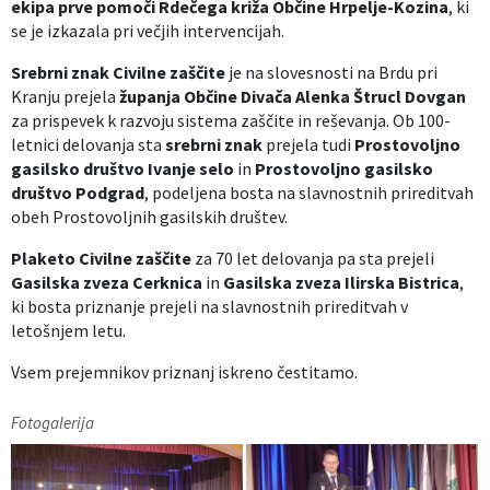
ekipa prve pomoči Rdečega križa Občine Hrpelje-Kozina
, ki
se je izkazala pri večjih intervencijah.
Srebrni znak Civilne zaščite
je na slovesnosti na Brdu pri
Kranju prejela
županja Občine Divača Alenka Štrucl Dovgan
za prispevek k razvoju sistema zaščite in reševanja. Ob 100-
letnici delovanja sta
srebrni znak
prejela tudi
Prostovoljno
gasilsko društvo Ivanje selo
in
Prostovoljno gasilsko
društvo Podgrad
, podeljena bosta na slavnostnih prireditvah
obeh Prostovoljnih gasilskih društev.
Plaketo Civilne zaščite
za 70 let delovanja pa sta prejeli
Gasilska zveza Cerknica
in
Gasilska zveza Ilirska Bistrica
,
ki bosta priznanje prejeli na slavnostnih prireditvah v
letošnjem letu.
Vsem prejemnikov priznanj iskreno čestitamo.
Fotogalerija