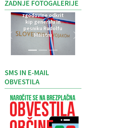
ZADNJE FOTOGALERIJE
V Parku vojaške
zgodovine odkrit
kip generalu in
pesniku Rudolfu
Maistru
SMS IN E-MAIL
OBVESTILA