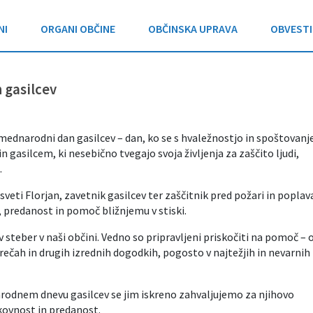
NI
ORGANI OBČINE
OBČINSKA UPRAVA
OBVESTI
 gasilcev
mednarodni dan gasilcev – dan, ko se s hvaležnostjo in spoštovan
gasilcem, ki nesebično tvegajo svoja življenja za zaščito ljudi,
.
sveti Florjan, zavetnik gasilcev ter zaščitnik pred požari in poplav
 predanost in pomoč bližnjemu v stiski.
v steber v naši občini. Vedno so pripravljeni priskočiti na pomoč – 
rečah in drugih izrednih dogodkih, pogosto v najtežjih in nevarnih
dnem dnevu gasilcev se jim iskreno zahvaljujemo za njihovo
kovnost in predanost.