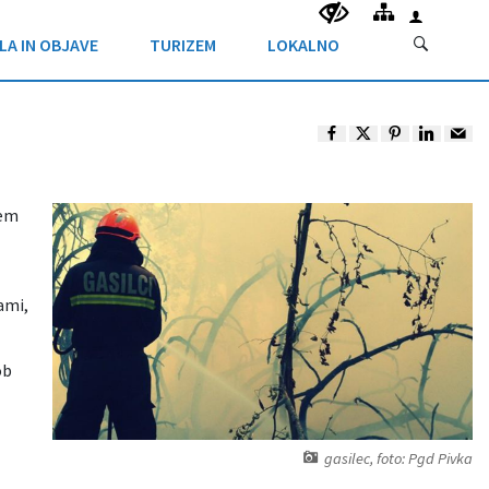
LA IN OBJAVE
TURIZEM
LOKALNO
jem
ami,
ob
gasilec, foto: Pgd Pivka