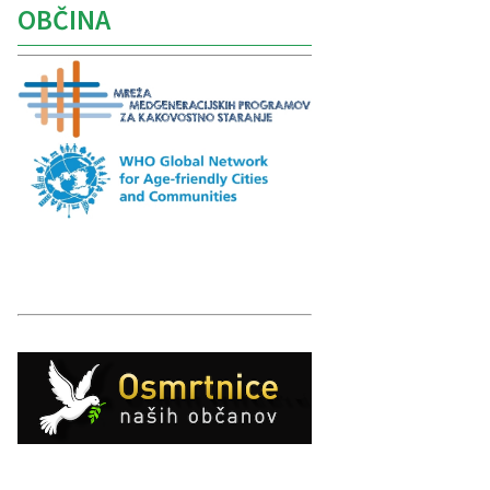
OBČINA
Caption
Caption