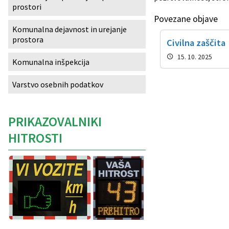
prostori
Izobraževanje
Povezane objave
Komunalna dejavnost in urejanje
prostora
Kultura, šport in turizem
Civilna zaščita
15. 10. 2025
Komunalna inšpekcija
Sociala in zdravstvo
Varstvo osebnih podatkov
Skupna občinska uprava
PRIKAZOVALNIKI
HITROSTI
Caption