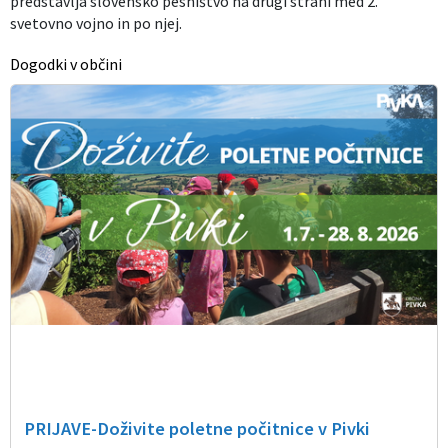
predstavlja slovensko pesništvo na drugi strani med 2.
svetovno vojno in po njej.
Dogodki v občini
PRIJAVE-Doživite poletne počitnice v Pivki