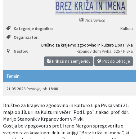
Izobraževanje
Naslovnica
Kultura, šport in turizem
Kategorije dogodka:
Kultura
Organizator:
Sociala in zdravstvo
Društvo za krajevno zgodovino in kulturo Lipa Pivka
Naslov:
Krpanov dom Pivka
,
6257 Pivka
Skupna občinska uprava
Prikaži na zemljevidu
Pot do lokacije
Termini
21.05.2023
(nedelja)
ob
18:00
Društvo za krajevno zgodovino in kulturo Lipa Pivka vabi 21.
maja ob 18. uri na Kulturni večer "Pod Lipo" z akad. prof. ddr.
Marijo Stanonik v Krpanov dom v Pivki.
Gostja bo v pogovoru s prof. Ireno Margon spregovorila o
svojem raziskovalnem delu in knjigi "Brez križa in imena", ki