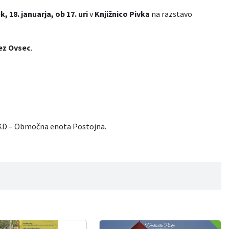
k, 18. januarja,
ob 17. uri
v
Knjižnico Pivka
na razstavo
ez Ovsec
.
JSKD – Območna enota Postojna.