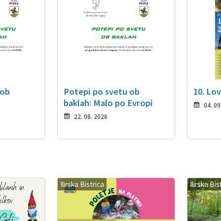
 ob
Potepi po svetu ob
10. Lov
baklah: Malo po Evropi
04. 09
22. 08. 2026
Ilirska Bistrica
Ilirska Bis