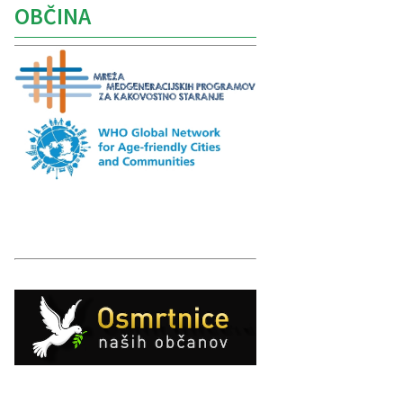
OBČINA
Caption
Caption