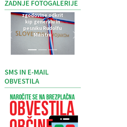
ZADNJE FOTOGALERIJE
V Parku vojaške
zgodovine odkrit
kip generalu in
pesniku Rudolfu
Maistru
SMS IN E-MAIL
OBVESTILA