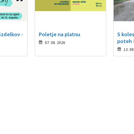
izdelkov -
Poletje na platnu
S kole
poteh I
07. 08. 2026
13. 08