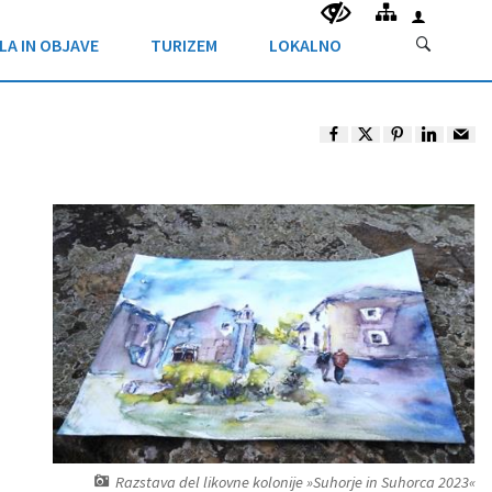
LA IN OBJAVE
TURIZEM
LOKALNO
Razstava del likovne kolonije »Suhorje in Suhorca 2023«