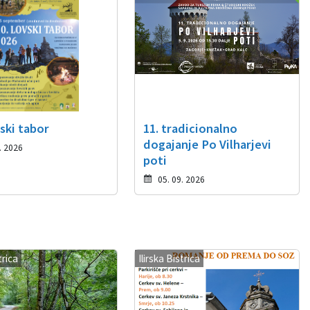
ski tabor
11. tradicionalno
dogajanje Po Vilharjevi
. 2026
poti
05. 09. 2026
trica
Ilirska Bistrica