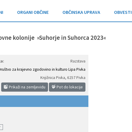
NI
ORGANI OBČINE
OBČINSKA UPRAVA
OBVESTI
ovne kolonije »Suhorje in Suhorca 2023«
a:
Razstava
Društvo za krajevno zgodovino in kulturo Lipa Pivka
Knjižnica Pivka
,
6257 Pivka
Prikaži na zemljevidu
Pot do lokacije
r