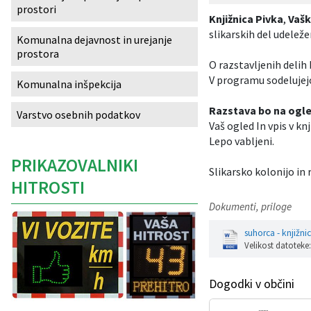
prostori
Knjižnica Pivka
,
Vašk
Izobraževanje
slikarskih del udelež
Komunalna dejavnost in urejanje
prostora
Kultura, šport in turizem
O razstavljenih delih
V programu sodelujejo
Komunalna inšpekcija
Sociala in zdravstvo
Razstava bo na ogled
Varstvo osebnih podatkov
Skupna občinska uprava
Vaš ogled In vpis v k
Lepo vabljeni.
PRIKAZOVALNIKI
Slikarsko kolonijo in
HITROSTI
Dokumenti, priloge
suhorca - knjižni
Velikost datoteke
Dogodki v občini
Caption