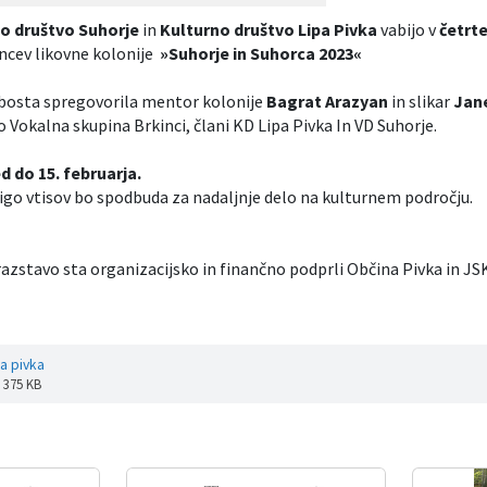
o društvo Suhorje
in
Kulturno društvo Lipa Pivka
vabijo v
četrte
encev likovne kolonije
»Suhorje in Suhorca 2023«
 bosta spregovorila mentor kolonije
Bagrat Arazyan
in slikar
Jan
 Vokalna skupina Brkinci, člani KD Lipa Pivka In VD Suhorje.
 do 15. februarja.
njigo vtisov bo spodbuda za nadaljnje delo na kulturnem področju.
 razstavo sta organizacijsko in finančno podprli Občina Pivka in 
ca pivka
: 375 KB