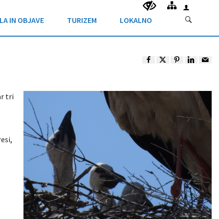
LA IN OBJAVE
TURIZEM
LOKALNO
r tri
esi,