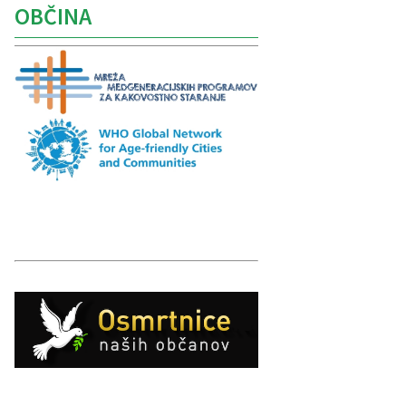
OBČINA
Caption
Caption