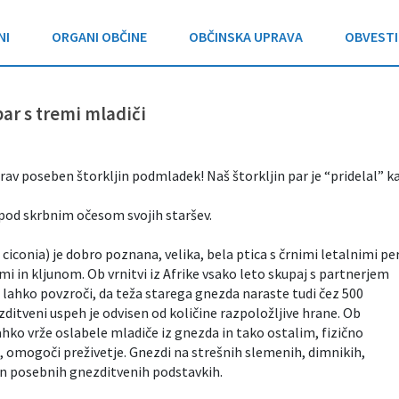
NI
ORGANI OBČINE
OBČINSKA UPRAVA
OBVESTI
par s tremi mladiči
av poseben štorkljin podmladek! Naš štorkljin par je “pridelal” ka
pod skrbnim očesom svojih staršev.
 ciconia) je dobro poznana, velika, bela ptica s črnimi letalnimi per
i in kljunom. Ob vrnitvi iz Afrike vsako leto skupaj s partnerjem
 lahko povzroči, da teža starega gnezda naraste tudi čez 500
ditveni uspeh je odvisen od količine razpoložljive hrane. Ob
ko vrže oslabele mladiče iz gnezda in tako ostalim, fizično
omogoči preživetje. Gnezdi na strešnih slemenih, dimnikih,
in posebnih gnezditvenih podstavkih.