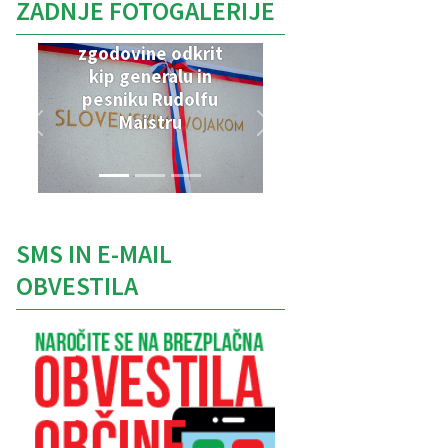
ZADNJE FOTOGALERIJE
V Parku vojaške
zgodovine odkrit
kip generalu in
pesniku Rudolfu
Maistru
SMS IN E-MAIL
OBVESTILA