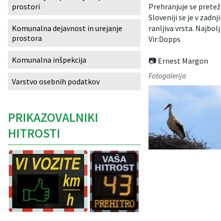
Prehranjuje se pretež
prostori
Izobraževanje
Sloveniji se je v zadn
ranljiva vrsta. Najbo
Komunalna dejavnost in urejanje
prostora
Kultura, šport in turizem
Vir:Dopps
Komunalna inšpekcija
📷 Ernest Margon
Sociala in zdravstvo
Fotogalerija
Varstvo osebnih podatkov
Skupna občinska uprava
PRIKAZOVALNIKI
HITROSTI
Caption