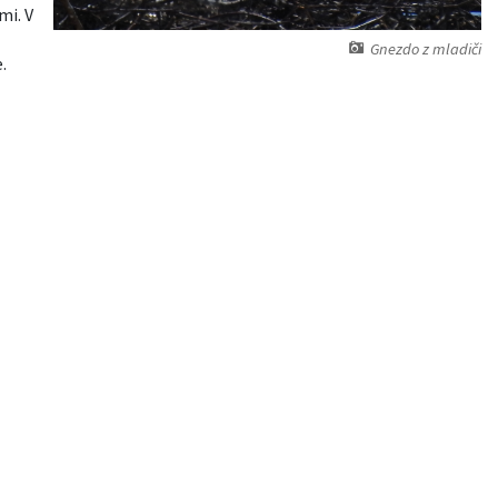
mi. V
Gnezdo z mladiči
.