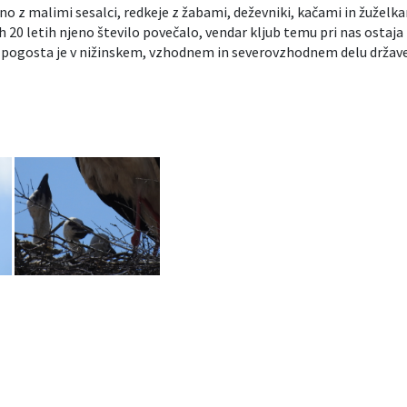
no z malimi sesalci, redkeje z žabami, deževniki, kačami in žuželka
jih 20 letih njeno število povečalo, vendar kljub temu pri nas ostaja
lj pogosta je v nižinskem, vzhodnem in severovzhodnem delu države